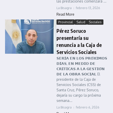
las prestaciones comenzará ...
La Bisagra
febrero 13, 2026
Read More
Provincial
Salud
Sociales
Pérez Soruco
presentaría su
renuncia a la Caja de
Servicios Sociales
𝗦𝗘𝗥𝗜́𝗔 𝗘𝗡 𝗟𝗢𝗦 𝗣𝗥𝗢́𝗫𝗜𝗠𝗢𝗦
𝗗𝗜́𝗔𝗦, 𝗘𝗡 𝗠𝗘𝗗𝗜𝗢 𝗗𝗘
𝗖𝗥𝗜𝗧𝗜𝗖𝗔𝗦 𝗔 𝗟𝗔 𝗚𝗘𝗦𝗧𝗜𝗢́𝗡
𝗗𝗘 𝗟𝗔 𝗢𝗕𝗥𝗔 𝗦𝗢𝗖𝗜𝗔𝗟 El
presidente de la Caja de
Servicios Sociales (CSS) de
Santa Cruz, Pérez Soruco,
dejaría su cargo la próxima
semana...
La Bisagra
febrero 6, 2026