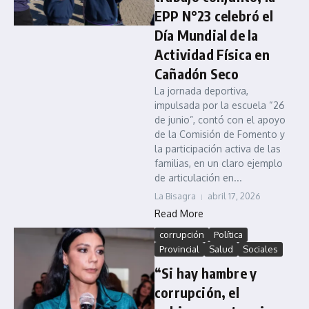
EPP N°23 celebró el
Día Mundial de la
Actividad Física en
Cañadón Seco
La jornada deportiva,
impulsada por la escuela “26
de junio”, contó con el apoyo
de la Comisión de Fomento y
la participación activa de las
familias, en un claro ejemplo
de articulación en...
La Bisagra
abril 17, 2026
Read More
corrupción
Política
Provincial
Salud
Sociales
“Si hay hambre y
corrupción, el