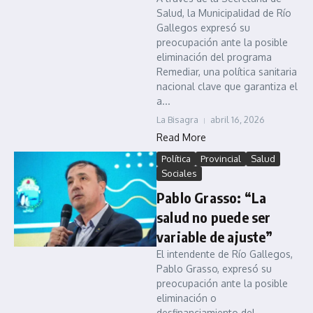
Salud, la Municipalidad de Río
Gallegos expresó su
preocupación ante la posible
eliminación del programa
Remediar, una política sanitaria
nacional clave que garantiza el
a...
La Bisagra
abril 16, 2026
Read More
Política
Provincial
Salud
Sociales
Pablo Grasso: “La
salud no puede ser
variable de ajuste”
El intendente de Río Gallegos,
Pablo Grasso, expresó su
preocupación ante la posible
eliminación o
desfinanciamiento del