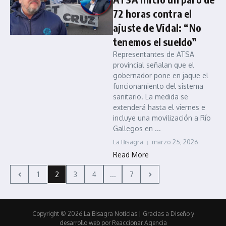
72 horas contra el
ajuste de Vidal: “No
tenemos el sueldo”
Representantes de ATSA
provincial señalan que el
gobernador pone en jaque el
funcionamiento del sistema
sanitario. La medida se
extenderá hasta el viernes e
incluye una movilización a Río
Gallegos en ...
La Bisagra
marzo 25, 2026
Read More
1
2
3
4
...
7
Copyright © 2026 La Bisagra Noticias
| Gracias a