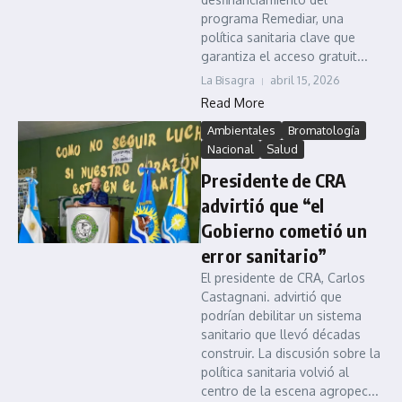
programa Remediar, una
política sanitaria clave que
garantiza el acceso gratuit...
La Bisagra
abril 15, 2026
Read More
Ambientales
Bromatología
Nacional
Salud
Presidente de CRA
advirtió que “el
Gobierno cometió un
error sanitario”
El presidente de CRA, Carlos
Castagnani. advirtió que
podrían debilitar un sistema
sanitario que llevó décadas
construir. La discusión sobre la
política sanitaria volvió al
centro de la escena agropec...