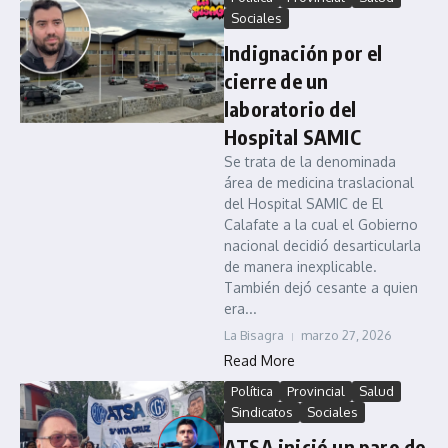
Sociales
Indignación por el
cierre de un
laboratorio del
Hospital SAMIC
Se trata de la denominada
área de medicina traslacional
del Hospital SAMIC de El
Calafate a la cual el Gobierno
nacional decidió desarticularla
de manera inexplicable.
También dejó cesante a quien
era...
La Bisagra
marzo 27, 2026
Read More
Política
Provincial
Salud
Sindicatos
Sociales
ATSA inició un paro de