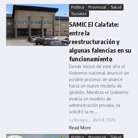
Política
Provincial
Salud
Sociales
SAMIC El Calafate:
entre la
reestructuración y
algunas falencias en su
funcionamiento
Desde inicios de este año el
Gobierno nacional anunció un
posible proceso de avance
hacia un nuevo modelo de
gestión. Mientras el Gobierno
evalúa un modelo de
administración privada, se
solicitó la re...
La Bisagra
abril 8, 2026
Read More
Política
Provincial
Salud