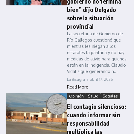
gobierno no termina
bien” dijo Delgado
sobre la situación
provincial
La secretaria de Gobierno de
Río Gallegos cuestionó que
mientras les niegan a los
estatales la paritaria y no hay
medidas de alivio para quienes
están en la indigencia, Claudio
Vidal sigue generando n...
La Bisagra
abril 17, 2026
Read More
Opinión
Salud
Sociales
El contagio silencioso:
cuando informar sin
responsabilidad
multiplica las