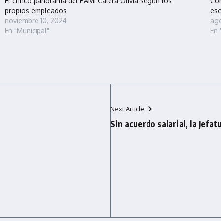
El crítico panorama del PAMI Caleta Olivia según los
Con
propios empleados
es
noviembre 10, 2024
ago
En "Municipal"
En
Next Article
Sin acuerdo salarial, la Jefat