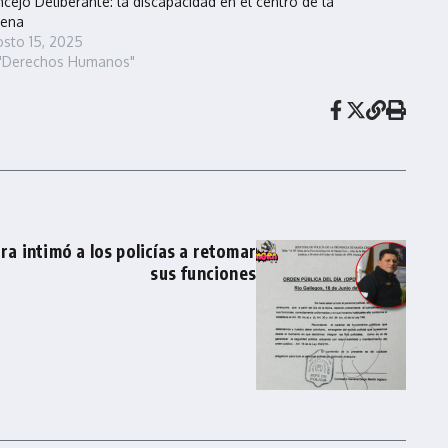
cejo Deliberante: la discapacidad en el centro de la
cena
sto 15, 2025
 "Derechos Humanos"
ura intimó a los policías a retomar
sus funciones