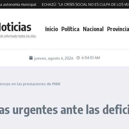
mía municipal
ECHAZÚ: “LA CRISIS SOCIAL NO ES CULPA DE LOS VECINOS,
oticias
Inicio
Política
Nacional
Provincia
tés informado todos los días.
6:04:03 AM
jueves, agosto 6, 2026
iencias en las prestaciones de PAMI
as urgentes ante las defici