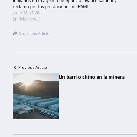
Jubilados en la agenda de Aparicio: avance salarial y
reclamo por las prestaciones de PAMI
junio 12, 2026
En "Municipal"
Share this Article
Previous Article
Un barrio chino en la minera