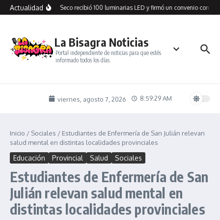
Saltar al contenido
Actualidad
Cañadón Seco recibió 100 luminarias LED y firmó un convenio con SPS
La Bisagra Noticias
Portal independiente de noticias para que estés
informado todos los días.
8:59:29 AM
viernes, agosto 7, 2026
Inicio
/
Sociales
/
Estudiantes de Enfermería de San Julián relevan
salud mental en distintas localidades provinciales
Educación
Provincial
Salud
Sociales
Estudiantes de Enfermería de San
Julián relevan salud mental en
distintas localidades provinciales