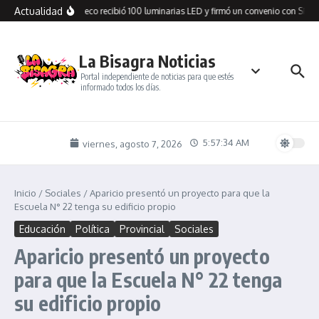
Saltar al contenido
Actualidad
Cañadón Seco recibió 100 luminarias LED y firmó un convenio con SPSE 
La Bisagra Noticias
Portal independiente de noticias para que estés
informado todos los días.
5:57:34 AM
viernes, agosto 7, 2026
Inicio
/
Sociales
/
Aparicio presentó un proyecto para que la
Escuela N° 22 tenga su edificio propio
Educación
Política
Provincial
Sociales
Aparicio presentó un proyecto
para que la Escuela N° 22 tenga
su edificio propio