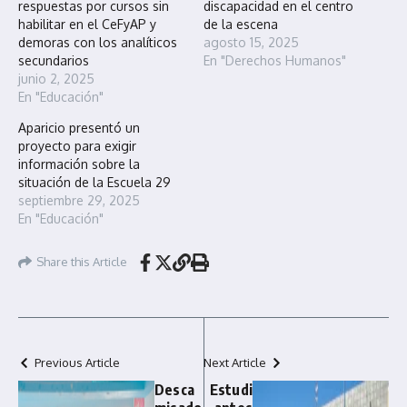
respuestas por cursos sin
discapacidad en el centro
habilitar en el CeFyAP y
de la escena
demoras con los analíticos
agosto 15, 2025
secundarios
En "Derechos Humanos"
junio 2, 2025
En "Educación"
Aparicio presentó un
proyecto para exigir
información sobre la
situación de la Escuela 29
septiembre 29, 2025
En "Educación"
Share this Article
Previous Article
Next Article
Desca
Estudi