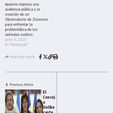
Aparicio impulsa una
audiencia pública y la
creación de un
Observatorio de Zoonosis
para enfrentar la
problemática de los
animales sueltos
junio 5, 2025
En "Municipal"
Share this Article
Previous Article
El
Concej
o
Delibe
rante