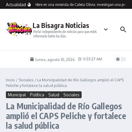
Saltar al contenido
Actualidad
aron muerto a un hombre en una vivienda de Caleta Olivia: investigan una presunt
La Bisagra Noticias
Portal independiente de noticias para que estés
informado todos los días.
11:33:28 AM
lunes, agosto 10, 2026
Inicio
/
Sociales
/
La Municipalidad de Río Gallegos amplió el CAPS
Peliche y fortalece la salud pública
Municipal
Política
Salud
Sociales
La Municipalidad de Río Gallegos
amplió el CAPS Peliche y fortalece
la salud pública