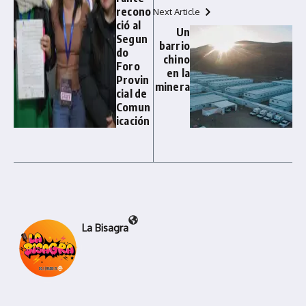
recono
Next Article
ció al
Un
Segun
barrio
do
chino
Foro
en la
Provin
minera
cial de
Comun
icación
La Bisagra