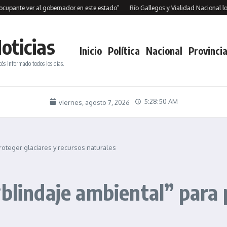
e ver al gobernador en este estado”
Río Gallegos y Vialidad Nacional logran 
oticias
Inicio
Política
Nacional
Provincia
tés informado todos los días.
5:28:51 AM
viernes, agosto 7, 2026
roteger glaciares y recursos naturales
blindaje ambiental” para 