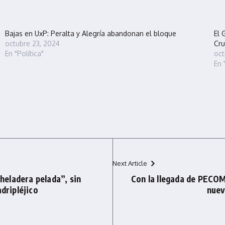
Bajas en UxP: Peralta y Alegría abandonan el bloque
El 
octubre 23, 2024
Cru
En "Política"
oct
En 
Next Article
“heladera pelada”, sin
Con la llegada de PECOM
adripléjico
nuev