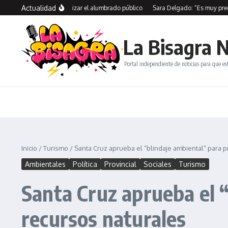
Saltar al contenido
Actualidad
n SPSE para modernizar el alumbrado público
Sara Delgado: “Es muy preocupant
La Bisagra N
Portal independiente de noticias para que es
Inicio
/
Turismo
/
Santa Cruz aprueba el “blindaje ambiental” para p
Ambientales
Política
Provincial
Sociales
Turismo
Santa Cruz aprueba el “
recursos naturales