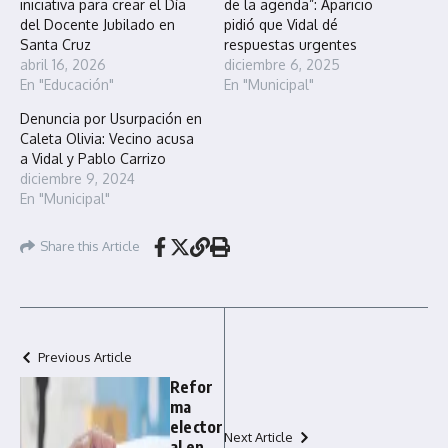
iniciativa para crear el Día
de la agenda”: Aparicio
del Docente Jubilado en
pidió que Vidal dé
Santa Cruz
respuestas urgentes
abril 16, 2026
diciembre 6, 2025
En "Educación"
En "Municipal"
Denuncia por Usurpación en
Caleta Olivia: Vecino acusa
a Vidal y Pablo Carrizo
diciembre 9, 2024
En "Municipal"
Share this Article
Previous Article
Refor
ma
elector
Next Article
al en