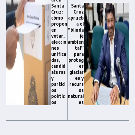
Santa
Santa
Cruz:
Cruz
cómo
aprueb
propon
a el
en
“blinda
votar,
je
eleccio
ambien
nes
tal”
unifica
para
das,
proteg
candid
er
aturas
glaciar
y
es y
partid
recurs
os
os
polític
natural
os
es