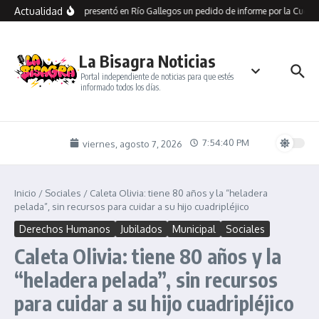
Saltar al contenido
Actualidad
Aparicio presentó en Río Gallegos un pedido de informe por la Cuota 
La Bisagra Noticias
Portal independiente de noticias para que estés
informado todos los días.
7:54:40 PM
viernes, agosto 7, 2026
Inicio
/
Sociales
/
Caleta Olivia: tiene 80 años y la “heladera
pelada”, sin recursos para cuidar a su hijo cuadripléjico
Derechos Humanos
Jubilados
Municipal
Sociales
Caleta Olivia: tiene 80 años y la
“heladera pelada”, sin recursos
para cuidar a su hijo cuadripléjico