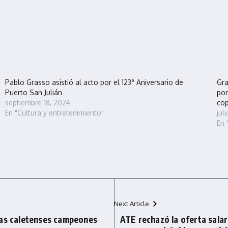
Pablo Grasso asistió al acto por el 123° Aniversario de
Gra
Puerto San Julián
por
septiembre 18, 2024
cop
En "Cultura y entretenimiento"
jul
En 
Next Article
tas caletenses campeones
ATE rechazó la oferta salar