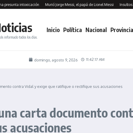
nta intoxicación
Murió Jorge Messi, el papá de Lionel Messi
Insultos contra 
oticias
Inicio
Política
Nacional
Provincia
tés informado todos los días.
11:42:19 AM
domingo, agosto 9, 2026
ento contra Vidal y exige que ratifique o rectifique sus acusaciones
una carta documento contr
sus acusaciones