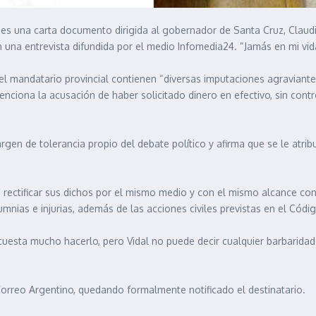
nes una carta documento dirigida al gobernador de Santa Cruz, Claudio
 en una entrevista difundida por el medio Infomedia24. “Jamás en mi v
l mandatario provincial contienen “diversas imputaciones agraviantes
menciona la acusación de haber solicitado dinero en efectivo, sin co
gen de tolerancia propio del debate político y afirma que se le atri
 rectificar sus dichos por el mismo medio y con el mismo alcance con
umnias e injurias, además de las acciones civiles previstas en el Códig
esta mucho hacerlo, pero Vidal no puede decir cualquier barbaridad.
Correo Argentino, quedando formalmente notificado el destinatario.