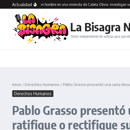
Saltar al contenido
Actualidad
ntraron muerto a un hombre en una vivienda de Caleta Olivia: investigan una presu
La Bisagra N
Portal independiente de noticias para que es
Inicio
/
Derechos Humanos
/
Pablo Grasso presentó una carta docum
Derechos Humanos
Pablo Grasso presentó 
ratifique o rectifique 