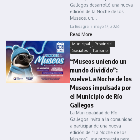
Gallegos desarrolló una nueva
edición de la Noche de los
Museos, un...
La Bisagra
mayo 17, 2026
Read More
Municipal
Provincial
Sociales
Turismo
“Museos uniendo un
mundo dividido”:
vuelve La Noche de los
Museos impulsada por
el Municipio de Río
Gallegos
La Municipalidad de Río
Gallegos invita a la comunidad
a participar de una nueva
edición de “La Noche de los
Museos”, una propuesta para