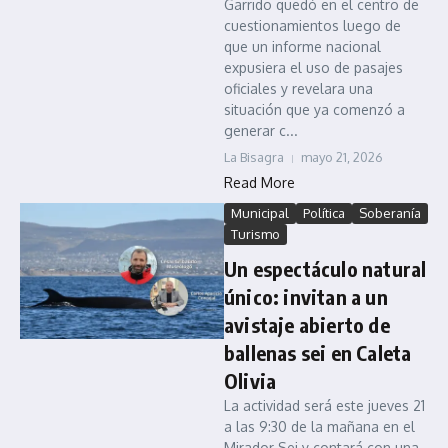
Garrido quedó en el centro de
cuestionamientos luego de
que un informe nacional
expusiera el uso de pasajes
oficiales y revelara una
situación que ya comenzó a
generar c...
La Bisagra
mayo 21, 2026
Read More
Municipal
Política
Soberanía
Turismo
Un espectáculo natural
único: invitan a un
avistaje abierto de
ballenas sei en Caleta
Olivia
La actividad será este jueves 21
a las 9:30 de la mañana en el
Mirador Sei y contará con una