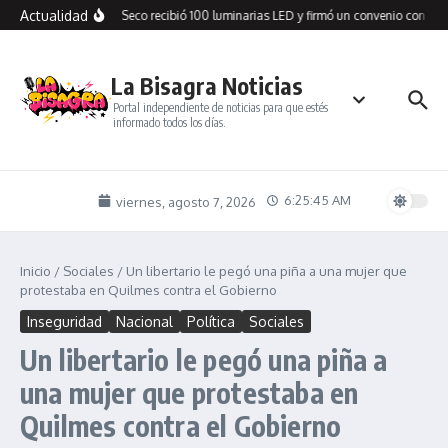
Saltar al contenido
Actualidad
Cañadón Seco recibió 100 luminarias LED y firmó un convenio con SPS
La Bisagra Noticias
Portal independiente de noticias para que estés
informado todos los días.
6:25:46 AM
viernes, agosto 7, 2026
Inicio
/
Sociales
/
Un libertario le pegó una piña a una mujer que
protestaba en Quilmes contra el Gobierno
Inseguridad
Nacional
Política
Sociales
Un libertario le pegó una piña a
una mujer que protestaba en
Quilmes contra el Gobierno