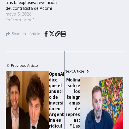
tras la explosiva revelación
del contratista de Adorni
mayo 5, 2026
En "corrupción"
Share this Article
Previous Article
Next Article
OpenAI
dice
Molina
que el
sobre
anunci
los
o de
telegr
inversi
amas
ón en
de
Argent
repres
ina es
as:
ridícul
“Las