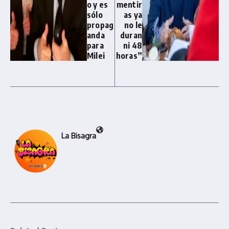
o y es
mentir
sólo
as ya
propag
no le
anda
duran
para
ni 48
Milei
horas”
La Bisagra