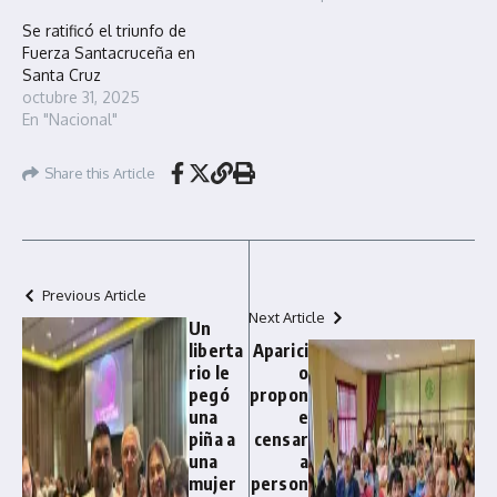
Se ratificó el triunfo de
Fuerza Santacruceña en
Santa Cruz
octubre 31, 2025
En "Nacional"
Share this Article
Previous Article
Next Article
Un
liberta
Aparici
rio le
o
pegó
propon
una
e
piña a
censar
una
a
mujer
person