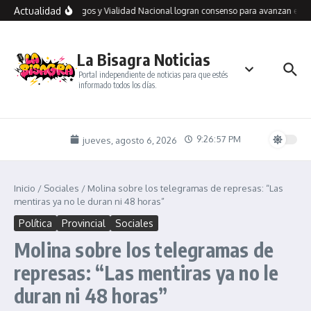
Saltar al contenido
Actualidad
Río Gallegos y Vialidad Nacional logran consenso para avanzan en un
La Bisagra Noticias
Portal independiente de noticias para que estés
informado todos los días.
9:26:57 PM
jueves, agosto 6, 2026
Inicio
/
Sociales
/
Molina sobre los telegramas de represas: “Las
mentiras ya no le duran ni 48 horas”
Política
Provincial
Sociales
Molina sobre los telegramas de
represas: “Las mentiras ya no le
duran ni 48 horas”