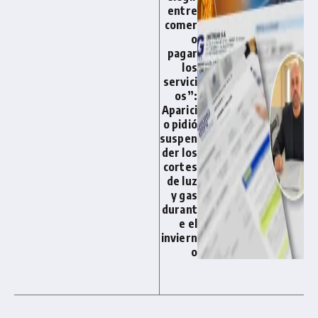
entre
comer
o
pagar
los
servici
os”:
Aparici
o pidió
suspen
der los
cortes
de luz
y gas
durant
e el
inviern
o