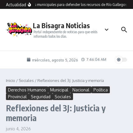
Saltar al contenido
Actualidad
recorre dependencias municipales para defender los recursos de Río Gallegos y l
La Bisagra Noticias
Portal independiente de noticias para que estés
informado todos los días.
7:46:04 AM
miércoles, agosto 5, 2026
Inicio
/
Sociales
/
Reflexiones del 3J: Justicia y memoria
Derechos Humanos
Municipal
Nacional
Política
Provincial
Seguridad
Sociales
Reflexiones del 3J: Justicia y
memoria
junio 4, 2026