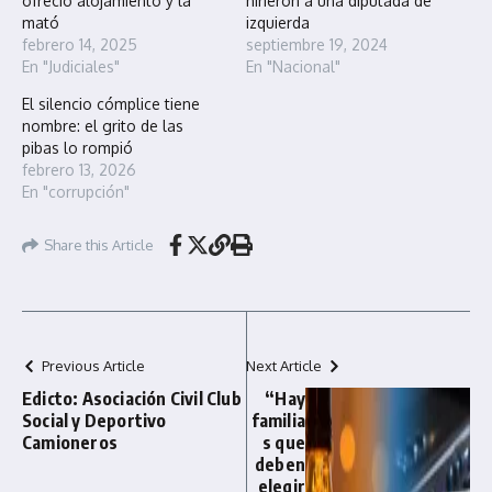
ofreció alojamiento y la
hirieron a una diputada de
mató
izquierda
febrero 14, 2025
septiembre 19, 2024
En "Judiciales"
En "Nacional"
El silencio cómplice tiene
nombre: el grito de las
pibas lo rompió
febrero 13, 2026
En "corrupción"
Share this Article
Previous Article
Next Article
Edicto: Asociación Civil Club
“Hay
Social y Deportivo
familia
Camioneros
s que
deben
elegir