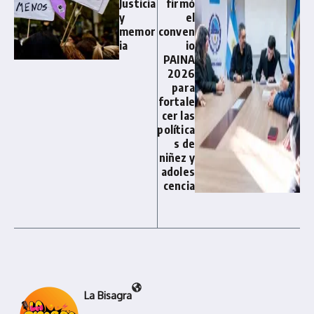
Justicia
firmó
y
el
memor
conven
ia
io
PAINA
2026
para
fortale
cer las
política
s de
niñez y
adoles
cencia
La Bisagra