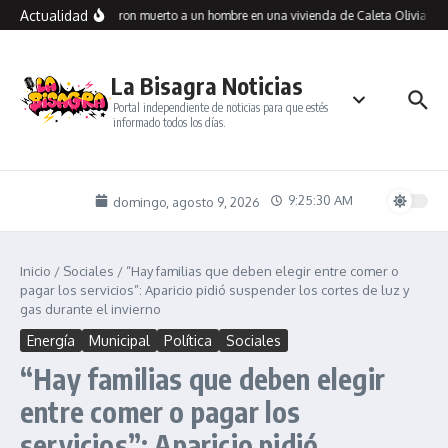
Saltar al contenido
Actualidad
Encontraron muerto a un hombre en una vivienda de Caleta Olivia: inv
La Bisagra Noticias
Portal independiente de noticias para que estés
informado todos los días.
9:25:30 AM
domingo, agosto 9, 2026
Inicio
/
Sociales
/
“Hay familias que deben elegir entre comer o
pagar los servicios”: Aparicio pidió suspender los cortes de luz y
gas durante el invierno
Energía
Municipal
Política
Sociales
“Hay familias que deben elegir
entre comer o pagar los
servicios”: Aparicio pidió