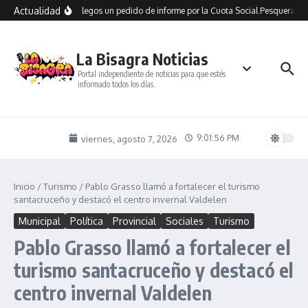
Saltar al contenido
Actualidad
o presentó en Río Gallegos un pedido de informe por la Cuota Social Pesquera y a
La Bisagra Noticias
Portal independiente de noticias para que estés
informado todos los días.
9:01:56 PM
viernes, agosto 7, 2026
Inicio
/
Turismo
/
Pablo Grasso llamó a fortalecer el turismo
santacruceño y destacó el centro invernal Valdelen
Municipal
Política
Provincial
Sociales
Turismo
Pablo Grasso llamó a fortalecer el
turismo santacruceño y destacó el
centro invernal Valdelen