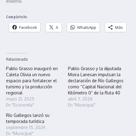
invierno.
Compártelo:
Facebook
X
WhatsApp
Más
Relacionado
Pablo Grasso inauguró en
Pablo Grasso y la diputada
Caleta Olivia un nuevo
Moira Lanesan impulsan la
espacio para fortalecer el
declaración de Río Gallegos
turismo y la producción
como “Capital Nacional del
regional
Kilómetro 0” de la Ruta 40
mayo 21, 2025
abril 7, 2026
En "Economía"
En "Municipal"
Río Gallegos lanzó su
temporada turística
septiembre 15, 2024
En "Municipal"