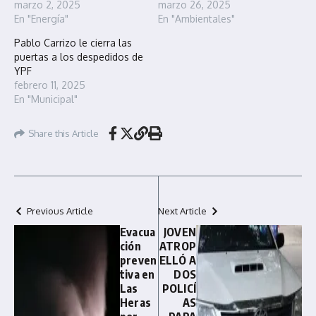
marzo 2, 2025
marzo 26, 2025
En "Energía"
En "Ambientales"
Pablo Carrizo le cierra las
puertas a los despedidos de
YPF
febrero 11, 2025
En "Municipal"
Share this Article
Previous Article
Next Article
Evacua
JOVEN
ción
ATROP
preven
ELLÓ A
tiva en
DOS
Las
POLICÍ
Heras
AS