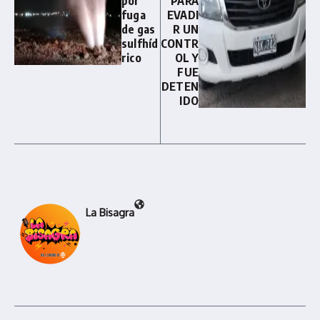
por
PARA
fuga
EVADI
de gas
R UN
sulfhíd
CONTR
rico
OL Y
FUE
DETEN
IDO
La Bisagra