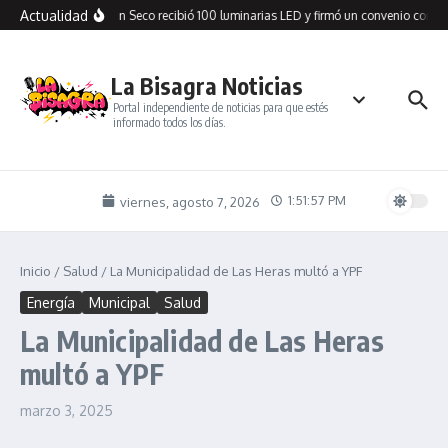
Saltar al contenido
Actualidad
Cañadón Seco recibió 100 luminarias LED y firmó un convenio con S
La Bisagra Noticias
Portal independiente de noticias para que estés
informado todos los días.
1:51:58 PM
viernes, agosto 7, 2026
Inicio
/
Salud
/
La Municipalidad de Las Heras multó a YPF
Energía
Municipal
Salud
La Municipalidad de Las Heras
multó a YPF
marzo 3, 2025