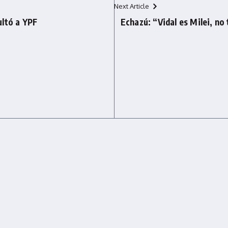
Next Article
ultó a YPF
Echazú: “Vidal es Milei, no