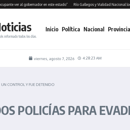
te ver al gobernador en este estado”
Río Gallegos y Vialidad Nacional logran
oticias
Inicio
Política
Nacional
Provincia
tés informado todos los días.
4:28:23 AM
viernes, agosto 7, 2026
R UN CONTROL Y FUE DETENIDO
OS POLICÍAS PARA EVAD