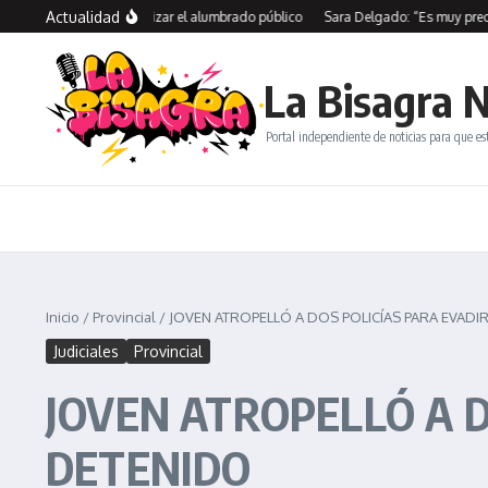
Saltar al contenido
Actualidad
on SPSE para modernizar el alumbrado público
Sara Delgado: “Es muy preocupan
La Bisagra N
Portal independiente de noticias para que es
Inicio
/
Provincial
/
JOVEN ATROPELLÓ A DOS POLICÍAS PARA EVADI
Judiciales
Provincial
JOVEN ATROPELLÓ A D
DETENIDO