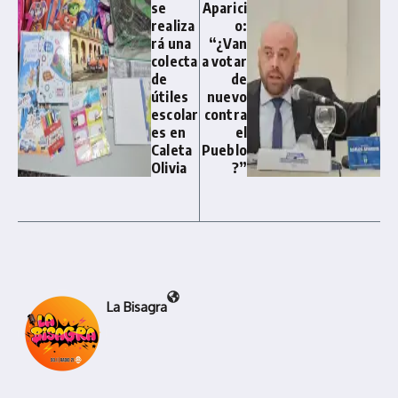
se
Aparici
realiza
o:
rá una
“¿Van
colecta
a votar
de
de
útiles
nuevo
escolar
contra
es en
el
Caleta
Pueblo
Olivia
?”
La Bisagra