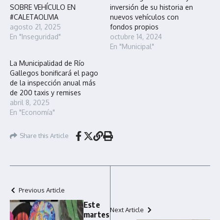
SOBRE VEHÍCULO EN
inversión de su historia en
#CALETAOLIVIA
nuevos vehículos con
agosto 21, 2025
fondos propios
En "Inseguridad"
octubre 14, 2024
En "Municipal"
La Municipalidad de Río
Gallegos bonificará el pago
de la inspección anual más
de 200 taxis y remises
abril 8, 2025
En "Economía"
Share this Article
Previous Article
Este
Next Article
martes