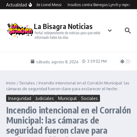
Saltar al contenido
Actualidad
Jorge Messi, el papá de Lionel Messi
Insultos contra Benegas Lynch y reproches a
La Bisagra Noticias
Portal independiente de noticias para que estés
informado todos los días.
3:59:02 PM
sábado, agosto 8, 2026
Inicio
/
Sociales
/
Incendio intencional en el Corralón Municipal: las
cámaras de seguridad fueron clave para esclarecer el hecho
Inseguridad
Judiciales
Municipal
Sociales
Incendio intencional en el Corralón
Municipal: las cámaras de
seguridad fueron clave para