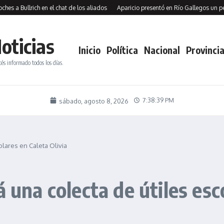
Bullrich en el chat de los aliados
Aparicio presentó en Río Gallegos un pedido 
oticias
Inicio
Política
Nacional
Provincia
tés informado todos los días.
7:38:40 PM
sábado, agosto 8, 2026
olares en Caleta Olivia
 una colecta de útiles esc