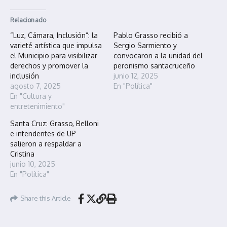
Relacionado
“Luz, Cámara, Inclusión”: la
Pablo Grasso recibió a
varieté artística que impulsa
Sergio Sarmiento y
el Municipio para visibilizar
convocaron a la unidad del
derechos y promover la
peronismo santacruceño
inclusión
junio 12, 2025
agosto 7, 2025
En "Política"
En "Cultura y
entretenimiento"
Santa Cruz: Grasso, Belloni
e intendentes de UP
salieron a respaldar a
Cristina
junio 10, 2025
En "Política"
Share this Article