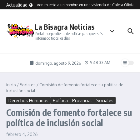
Saltar al contenido
Actualidad
Encontraron muerto a un hombre en una vivienda de Caleta Olivia: inv
La Bisagra Noticias
Portal independiente de noticias para que estés
informado todos los días.
9:48:33 AM
domingo, agosto 9, 2026
Inicio
/
Sociales
/
Comisión de fomento fortalece su política de
inclusión social
Derechos Humanos
Política
Provincial
Sociales
Comisión de fomento fortalece su
política de inclusión social
febrero 4, 2026