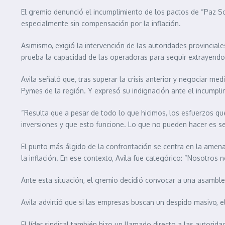
El gremio denunció el incumplimiento de los pactos de “Paz So
especialmente sin compensación por la inflación.
Asimismo, exigió la intervención de las autoridades provincial
prueba la capacidad de las operadoras para seguir extrayendo 
Avila señaló que, tras superar la crisis anterior y negociar me
Pymes de la región. Y expresó su indignación ante el incumpl
“Resulta que a pesar de todo lo que hicimos, los esfuerzos qu
inversiones y que esto funcione. Lo que no pueden hacer es s
El punto más álgido de la confrontación se centra en la amen
la inflación. En ese contexto, Avila fue categórico: “Nosotros 
Ante esta situación, el gremio decidió convocar a una asamble
Avila advirtió que si las empresas buscan un despido masivo, e
El líder sindical también hizo un llamado directo a las autori