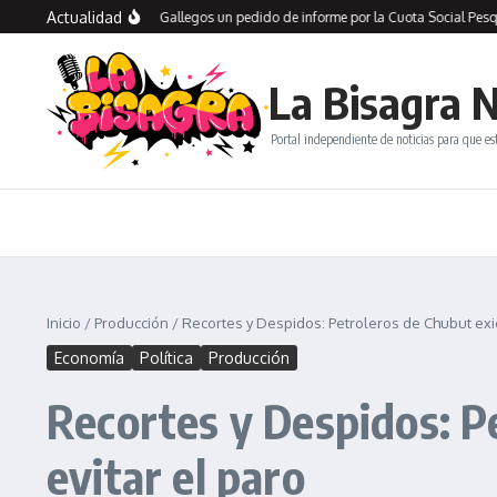
Saltar al contenido
Actualidad
io presentó en Río Gallegos un pedido de informe por la Cuota Social Pesquera y 
La Bisagra N
Portal independiente de noticias para que es
Inicio
/
Producción
/
Recortes y Despidos: Petroleros de Chubut exi
Economía
Política
Producción
Recortes y Despidos: P
evitar el paro