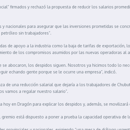
cial” firmados y rechazó la propuesta de reducir los salarios prome
es y nacionales para asegurar que las inversiones prometidas se concr
petróleo sin trabajadores”.
didas de apoyo a la industria como la baja de tarifas de exportación,
imiento de los compromisos asumidos por las nuevas operadoras al adq
e se abocaron, los despidos siguen. Nosotros ya hicimos todo lo nece
eguir echando gente porque se le ocurre una empresa”, indicó.
aza de una reducción salarial que dejaría a los trabajadores de Chub
nos vamos a regalar nuestro salario”.
a hoy en Dragón para explicar los despidos y, además, se movilizará 
l gremio está dispuesto a poner a prueba la capacidad operativa de l
dades provinciales y nacionales, exigiendo “una mesa de diálogo urge