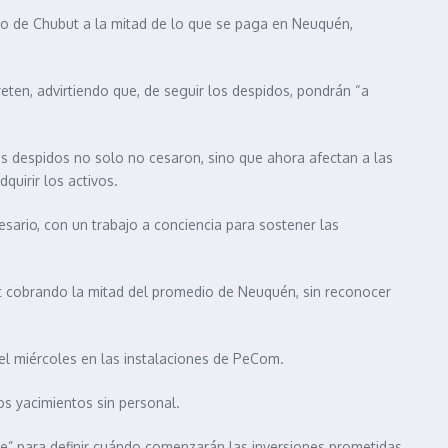
dio de Chubut a la mitad de lo que se paga en Neuquén,
eten, advirtiendo que, de seguir los despidos, pondrán “a
 los despidos no solo no cesaron, sino que ahora afectan a las
uirir los activos.
sario, con un trabajo a conciencia para sostener las
ut cobrando la mitad del promedio de Neuquén, sin reconocer
el miércoles en las instalaciones de PeCom.
os yacimientos sin personal.
nte” para definir cuándo comenzarán las inversiones prometidas