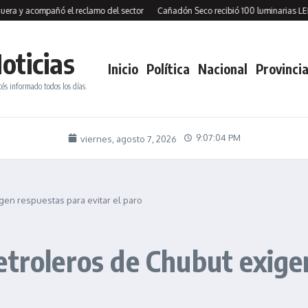
acompañó el reclamo del sector
Cañadón Seco recibió 100 luminarias LED y firm
oticias
Inicio
Política
Nacional
Provincia
tés informado todos los días.
9:07:06 PM
viernes, agosto 7, 2026
gen respuestas para evitar el paro
etroleros de Chubut exige