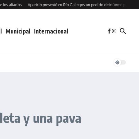
iados
Aparicio presentó en Río Gallegos un pedido de informe por la Cuota Soc
l
Municipal
Internacional
cleta y una pava