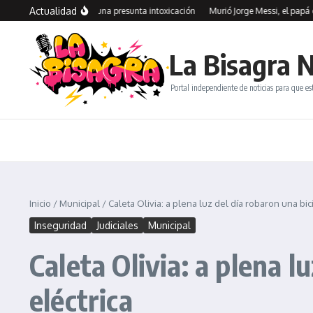
Saltar al contenido
Actualidad
livia: investigan una presunta intoxicación
Murió Jorge Messi, el papá de Lion
La Bisagra N
Portal independiente de noticias para que es
Inicio
/
Municipal
/
Caleta Olivia: a plena luz del día robaron una bic
Inseguridad
Judiciales
Municipal
Caleta Olivia: a plena l
eléctrica