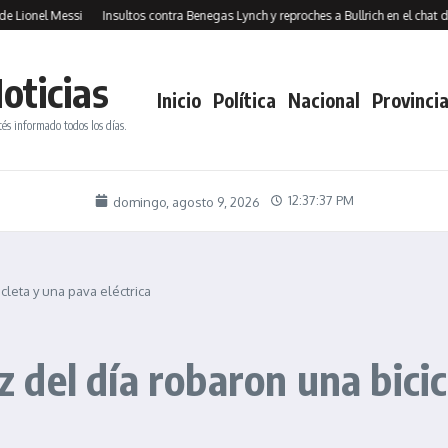
el Messi
Insultos contra Benegas Lynch y reproches a Bullrich en el chat de los al
oticias
Inicio
Política
Nacional
Provincia
tés informado todos los días.
12:37:38 PM
domingo, agosto 9, 2026
icleta y una pava eléctrica
uz del día robaron una bici