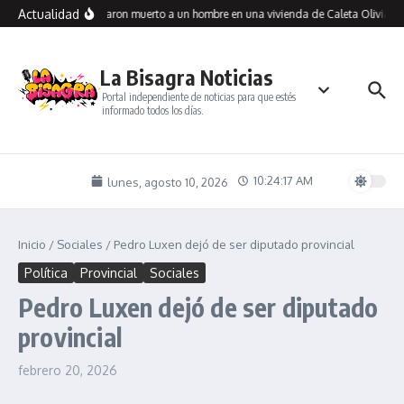
Saltar al contenido
Actualidad
Encontraron muerto a un hombre en una vivienda de Caleta Olivia: in
La Bisagra Noticias
Portal independiente de noticias para que estés
informado todos los días.
10:24:18 AM
lunes, agosto 10, 2026
Inicio
/
Sociales
/
Pedro Luxen dejó de ser diputado provincial
Política
Provincial
Sociales
Pedro Luxen dejó de ser diputado
provincial
febrero 20, 2026