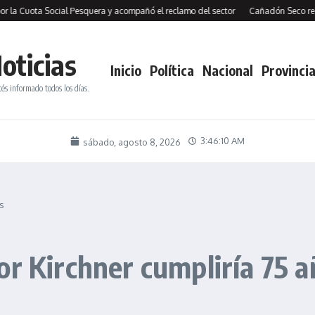
 Cuota Social Pesquera y acompañó el reclamo del sector
Cañadón Seco recibió 
oticias
Inicio
Política
Nacional
Provincia
tés informado todos los días.
3:46:11 AM
sábado, agosto 8, 2026
s
or Kirchner cumpliría 75 a