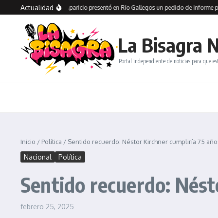
Saltar al contenido
Actualidad
at de los aliados
Aparicio presentó en Río Gallegos un pedido de informe por la
La Bisagra N
Portal independiente de noticias para que es
Inicio
/
Política
/
Sentido recuerdo: Néstor Kirchner cumpliría 75 año
Nacional
Política
Sentido recuerdo: Nést
febrero 25, 2025