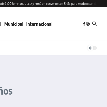
100 luminarias LED y firmó un convenio con SPSE para modernizar el alumbrado p
l
Municipal
Internacional
ños