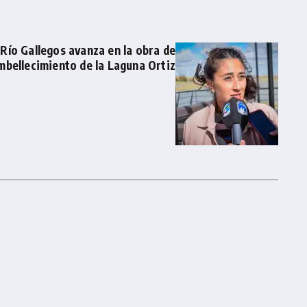
 Río Gallegos avanza en la obra de
mbellecimiento de la Laguna Ortiz