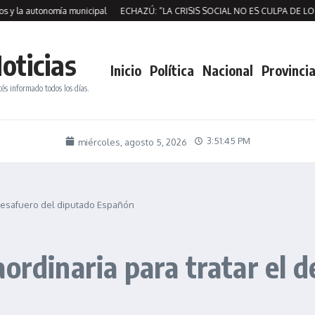
la autonomía municipal
ECHAZÚ: “LA CRISIS SOCIAL NO ES CULPA DE LOS 
oticias
Inicio
Política
Nacional
Provincia
tés informado todos los días.
3:51:45 PM
miércoles, agosto 5, 2026
 desafuero del diputado Españón
ordinaria para tratar el 