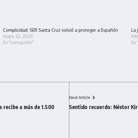
Complicidad: SER Santa Cruz volvió a proteger a Españón
La 
mayo 22, 2025
feb
En "corrupción"
En 
Next Article
a recibe a más de 1.500
Sentido recuerdo: Néstor Kir