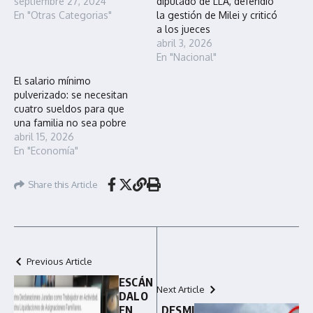
septiembre 27, 2024
diputado de LLA, defendió
En "Otras Categorias"
la gestión de Milei y criticó
a los jueces
abril 3, 2026
En "Nacional"
El salario mínimo
pulverizado: se necesitan
cuatro sueldos para que
una familia no sea pobre
abril 15, 2026
En "Economía"
Share this Article
Previous Article
ESCÁN
Next Article
DALO
EN
DESMI