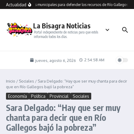
Saltar al contenido
Actualidad
recorre dependencias municipales para defender los recursos de Río Gallegos y l
La Bisagra Noticias
Portal independiente de noticias para que estés
informado todos los días.
2:54:58 AM
jueves, agosto 6, 2026
Inicio
/
Sociales
/
Sara Delgado: “Hay que ser muy chanta para decir
que en Río Gallegos bajó la pobreza”
Economía
Política
Provincial
Sociales
Sara Delgado: “Hay que ser muy
chanta para decir que en Río
Gallegos bajó la pobreza”