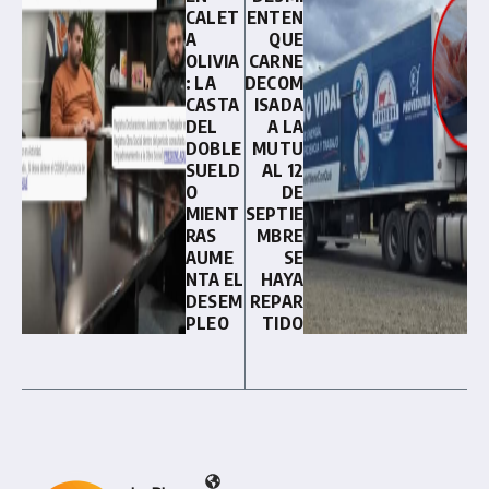
CALET
ENTEN
A
QUE
OLIVIA
CARNE
: LA
DECOM
CASTA
ISADA
DEL
A LA
DOBLE
MUTU
SUELD
AL 12
O
DE
MIENT
SEPTIE
RAS
MBRE
AUME
SE
NTA EL
HAYA
DESEM
REPAR
PLEO
TIDO