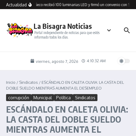
Saltar al contenido
Actualidad
Cañadón Seco recibió 100 luminarias LED y firmó un convenio con SPSE
La Bisagra Noticias
Portal independiente de noticias para que estés
informado todos los días.
4:10:32 AM
viernes, agosto 7, 2026
Inicio
/
Sindicatos
/
ESCÁNDALO EN CALETA OLIVIA: LA CASTA DEL
DOBLE SUELDO MIENTRAS AUMENTA EL DESEMPLEO
corrupción
Municipal
Política
Sindicatos
ESCÁNDALO EN CALETA OLIVIA:
LA CASTA DEL DOBLE SUELDO
MIENTRAS AUMENTA EL