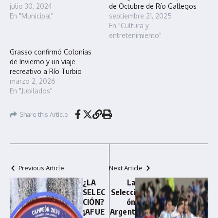
julio 30, 2024
de Octubre de Río Gallegos
En "Municipal"
septiembre 21, 2025
En "Cultura y
entretenimiento"
Grasso confirmó Colonias
de Invierno y un viaje
recreativo a Río Turbio
marzo 2, 2026
En "Jubilados"
Share this Article
Previous Article
Next Article
¿LA
La
SELEC
Selecci
CIÓN?
ón
¡AFUE
Argent