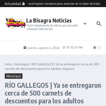
Saltar al contenido
Actualidad
legos y Vialidad Nacional logran consenso para avanzan en un plan de trabajo co
La Bisagra Noticias
Portal independiente de noticias para que estés
informado todos los días.
10:33:26 PM
jueves, agosto 6, 2026
Inicio
/
Municipal
/
RÍO GALLEGOS | Ya se entregaron cerca de 500
carnets de descuentos para los adultos mayores
Municipal
RÍO GALLEGOS | Ya se entregaron
cerca de 500 carnets de
descuentos para los adultos