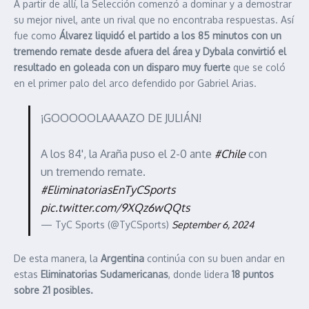
A partir de allí, la Selección comenzó a dominar y a demostrar
su mejor nivel, ante un rival que no encontraba respuestas. Así
fue como
Álvarez liquidó el partido a los 85 minutos con un
tremendo remate desde afuera del área y Dybala convirtió el
resultado en goleada con un disparo muy fuerte
que se coló
en el primer palo del arco defendido por Gabriel Arias.
¡GOOOOOLAAAAZO DE JULIÁN!
A los 84', la Araña puso el 2-0 ante
#Chile
con
un tremendo remate.
#EliminatoriasEnTyCSports
pic.twitter.com/9XQz6wQQts
— TyC Sports (@TyCSports)
September 6, 2024
De esta manera, la
Argentina
continúa con su buen andar en
estas
Eliminatorias Sudamericanas
, donde lidera
18 puntos
sobre 21 posibles.