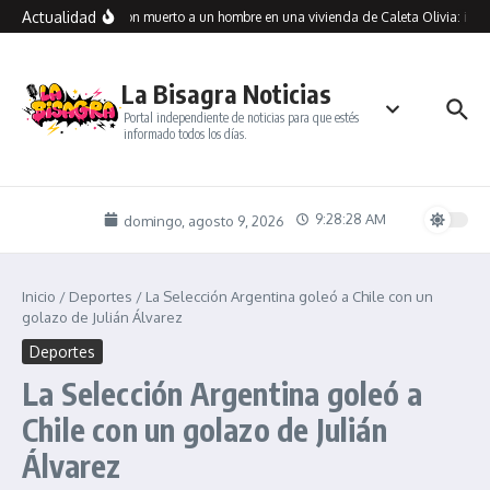
Saltar al contenido
Actualidad
Encontraron muerto a un hombre en una vivienda de Caleta Olivia: inves
La Bisagra Noticias
Portal independiente de noticias para que estés
informado todos los días.
9:28:28 AM
domingo, agosto 9, 2026
Inicio
/
Deportes
/
La Selección Argentina goleó a Chile con un
golazo de Julián Álvarez
Deportes
La Selección Argentina goleó a
Chile con un golazo de Julián
Álvarez