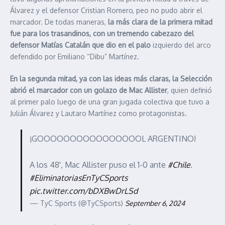
Álvarez y el defensor Cristian Romero, peo no pudo abrir el
marcador. De todas maneras,
la más clara de la primera mitad
fue para los trasandinos, con un tremendo cabezazo del
defensor Matías Catalán que dio en el palo
izquierdo del arco
defendido por Emiliano “Dibu” Martínez.
En la segunda mitad, ya con las ideas más claras, la Selección
abrió el marcador con un golazo de Mac Allister
, quien definió
al primer palo luego de una gran jugada colectiva que tuvo a
Julián Álvarez y Lautaro Martínez como protagonistas.
¡GOOOOOOOOOOOOOOOOL ARGENTINO!
A los 48', Mac Allister puso el 1-0 ante
#Chile
.
#EliminatoriasEnTyCSports
pic.twitter.com/bDXBwDrLSd
— TyC Sports (@TyCSports)
September 6, 2024