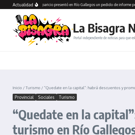
Saltar al contenido
Actualidad
de los aliados
Aparicio presentó en Río Gallegos un pedido de informe por la C
La Bisagra N
Portal independiente de noticias para que es
Inicio
/
Turismo
/
“Quedate en la capital”: habrá descuentos y prom
Provincial
Sociales
Turismo
“Quedate en la capital
turismo en Río Gallego