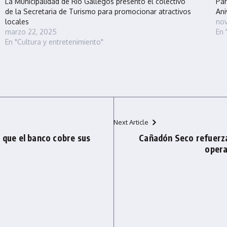
La Municipalidad de Río Gallegos presentó el colectivo
Par
de la Secretaria de Turismo para promocionar atractivos
Ani
locales
nov
marzo 22, 2025
En 
En "Cultura y entretenimiento"
Next Article
 que el banco cobre sus
Cañadón Seco refuerza
opera