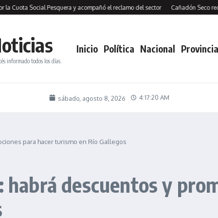
uota Social Pesquera y acompañó el reclamo del sector
Cañadón Seco recibió 10
oticias
Inicio
Política
Nacional
Provincia
tés informado todos los días.
4:17:22 AM
sábado, agosto 8, 2026
ociones para hacer turismo en Río Gallegos
”: habrá descuentos y pro
s