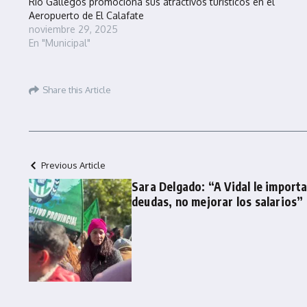
Río Gallegos promociona sus atractivos turísticos en el
Aeropuerto de El Calafate
noviembre 29, 2025
En "Municipal"
Share this Article
Previous Article
Sara Delgado: “A Vidal le importa
deudas, no mejorar los salarios”