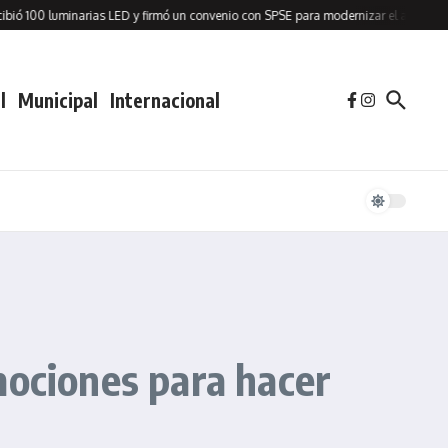
0 luminarias LED y firmó un convenio con SPSE para modernizar el alumbrado públ
l
Municipal
Internacional
mociones para hacer