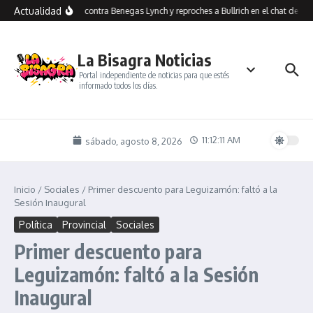
Saltar al contenido
Actualidad
Insultos contra Benegas Lynch y reproches a Bullrich en el chat de los
La Bisagra Noticias
Portal independiente de noticias para que estés
informado todos los días.
11:12:12 AM
sábado, agosto 8, 2026
Inicio
/
Sociales
/
Primer descuento para Leguizamón: faltó a la
Sesión Inaugural
Política
Provincial
Sociales
Primer descuento para
Leguizamón: faltó a la Sesión
Inaugural