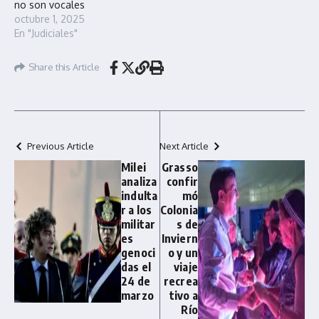
no son vocales
octubre 1, 2025
En "Judiciales"
Share this Article
Previous Article
Next Article
Milei
Grasso
analiza
confir
indulta
mó
r a los
Colonia
militar
s de
es
Inviern
genoci
o y un
das el
viaje
24 de
recrea
marzo
tivo a
Río