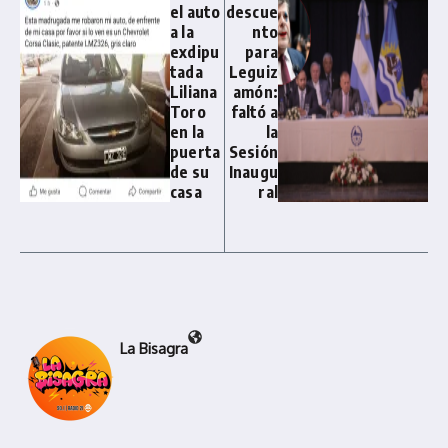
el auto
descue
a la
nto
exdipu
para
tada
Leguiz
Liliana
amón:
Toro
faltó a
en la
la
puerta
Sesión
de su
Inaugu
casa
ral
La Bisagra