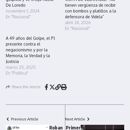
De Loredo
tienen vergüenza de recibir
noviembre 1, 2024
con bombos y platillos a la
En "Nacional"
defensora de Videla”
abril 24, 2026
En "Nacional"
A 49 años del Golpe, el PJ
presente contra el
negacionismo y por la
Memoria, la Verdad y la
Justicia
marzo 25, 2025
En "Política"
Share this Article
Previous Article
Next Article
Roban
Primer