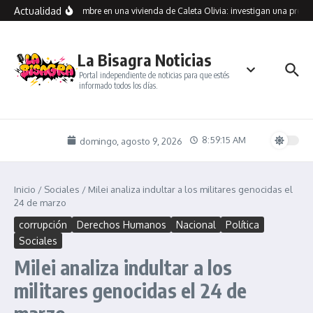
Saltar al contenido
Actualidad
raron muerto a un hombre en una vivienda de Caleta Olivia: investigan una presunt
La Bisagra Noticias
Portal independiente de noticias para que estés
informado todos los días.
8:59:16 AM
domingo, agosto 9, 2026
Inicio
/
Sociales
/
Milei analiza indultar a los militares genocidas el
24 de marzo
corrupción
Derechos Humanos
Nacional
Política
Sociales
Milei analiza indultar a los
militares genocidas el 24 de