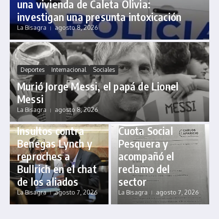
una vivienda de Caleta Olivia:
investigan una presunta intoxicación
La Bisagra
agosto 8, 2026
Economía
Pesca
Política
Producción
Provincial
Sociales
Deportes
Internacional
Sociales
Aparicio presentó
Murió Jorge Messi, el papá de Lionel
en Río Gallegos
Messi
un pedido de
Nacional
Política
La Bisagra
agosto 8, 2026
Provincial
Seguridad
informe por la
Insultos contra
Cuota Social
Benegas Lynch y
Pesquera y
reproches a
acompañó el
Bullrich en el chat
reclamo del
de los aliados
sector
La Bisagra
agosto 7, 2026
La Bisagra
agosto 7, 2026