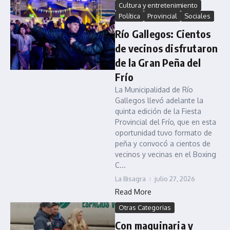
Cultura y entretenimiento
Política
Provincial
Sociales
Río Gallegos: Cientos
de vecinos disfrutaron
de la Gran Peña del
Frío
La Municipalidad de Río
Gallegos llevó adelante la
quinta edición de la Fiesta
Provincial del Frío, que en esta
oportunidad tuvo formato de
peña y convocó a cientos de
vecinos y vecinas en el Boxing
C...
La Bisagra
julio 27, 2026
Read More
Otras Categorias
Con maquinaria y