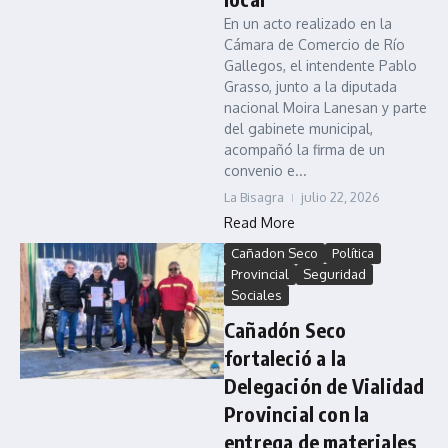
En un acto realizado en la
Cámara de Comercio de Río
Gallegos, el intendente Pablo
Grasso, junto a la diputada
nacional Moira Lanesan y parte
del gabinete municipal,
acompañó la firma de un
convenio e...
La Bisagra
julio 22, 2026
Read More
Cañadon Seco
Política
Provincial
Seguridad
Sociales
Cañadón Seco
fortaleció a la
Delegación de Vialidad
Provincial con la
entrega de materiales