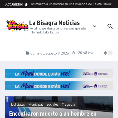
Saltar al contenido
Actualidad
Encontraron muerto a un hombre en una vivienda de Caleta Olivia: inve
La Bisagra Noticias
Portal independiente de noticias para que estés
informado todos los días.
1:20:59 PM
domingo, agosto 9, 2026
Judiciales
Municipal
Sociales
Tragedia
Encontraron muerto a un hombre en