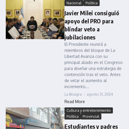
Nacional
Política
Javier Milei consiguió
apoyo del PRO para
blindar veto a
jubilaciones
El Presidente reunirá a
miembros del bloque de La
Libertad Avanza con su
principal aliado en el Congreso
para diseñar una estrategia de
contención tras el veto. Antes
de vetar el aumento al
incremento...
La Bisagra
agosto 31, 2024
Read More
Cultura y entretenimiento
Política
Provincial
Estudiantes y padres