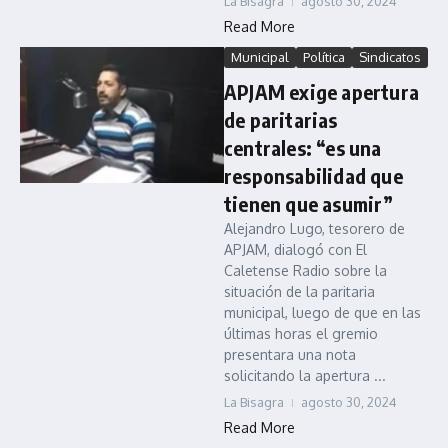
La Bisagra
agosto 30, 2024
Read More
Municipal
Política
Sindicatos
APJAM exige apertura
de paritarias
centrales: “es una
responsabilidad que
tienen que asumir”
Alejandro Lugo, tesorero de
APJAM, dialogó con El
Caletense Radio sobre la
situación de la paritaria
municipal, luego de que en las
últimas horas el gremio
presentara una nota
solicitando la apertura ...
La Bisagra
agosto 30, 2024
Read More