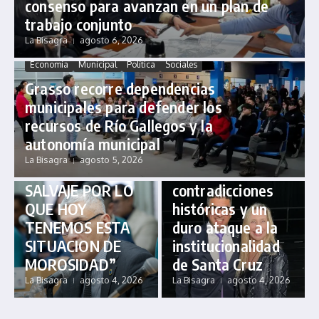
consenso para avanzan en un plan de
trabajo conjunto
La Bisagra
agosto 6, 2026
Economía
Política
Producción
Provincial
Economía
Municipal
Política
Sociales
Sociales
Grasso recorre dependencias
ECHAZÚ: “LA
Nacional
Política
municipales para defender los
Provincial
Sociales
CRISIS SOCIAL
recursos de Río Gallegos y la
NO ES CULPA DE
Polémicas
autonomía municipal
LOS VECINOS,
declaraciones de
La Bisagra
agosto 5, 2026
SINO DEL AJUSTE
Jairo Guzmán:
SALVAJE POR LO
contradicciones
QUE HOY
históricas y un
TENEMOS ESTA
duro ataque a la
SITUACION DE
institucionalidad
MOROSIDAD”
de Santa Cruz
La Bisagra
agosto 4, 2026
La Bisagra
agosto 4, 2026