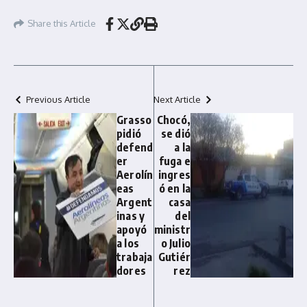
Share this Article
Previous Article
Next Article
Grasso
Chocó,
pidió
se dió
defend
a la
er
fuga e
Aerolín
ingres
eas
ó en la
Argent
casa
inas y
del
apoyó
ministr
a los
o Julio
trabaja
Gutiér
dores
rez