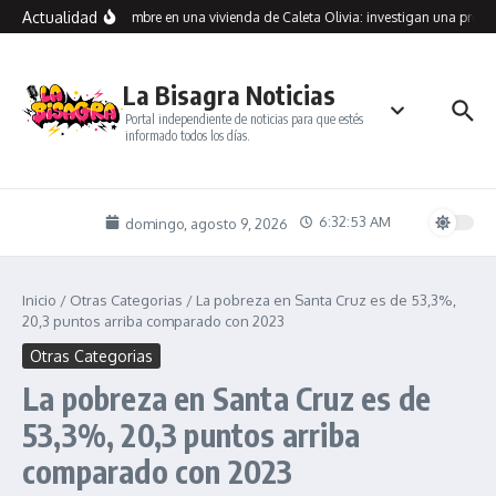
Saltar al contenido
Actualidad
raron muerto a un hombre en una vivienda de Caleta Olivia: investigan una presun
La Bisagra Noticias
Portal independiente de noticias para que estés
informado todos los días.
6:32:54 AM
domingo, agosto 9, 2026
Inicio
/
Otras Categorias
/
La pobreza en Santa Cruz es de 53,3%,
20,3 puntos arriba comparado con 2023
Otras Categorias
La pobreza en Santa Cruz es de
53,3%, 20,3 puntos arriba
comparado con 2023