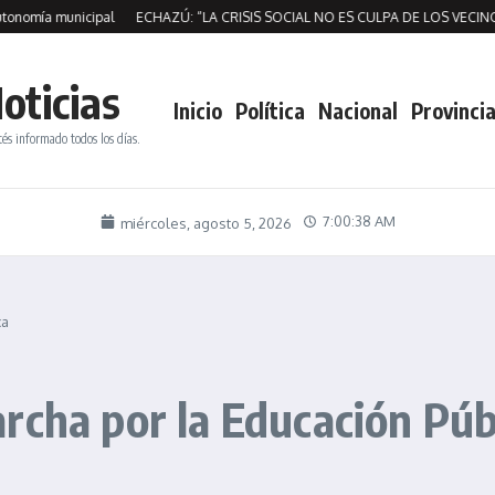
mía municipal
ECHAZÚ: “LA CRISIS SOCIAL NO ES CULPA DE LOS VECINOS, 
oticias
Inicio
Política
Nacional
Provincia
tés informado todos los días.
7:00:39 AM
miércoles, agosto 5, 2026
ca
rcha por la Educación Púb