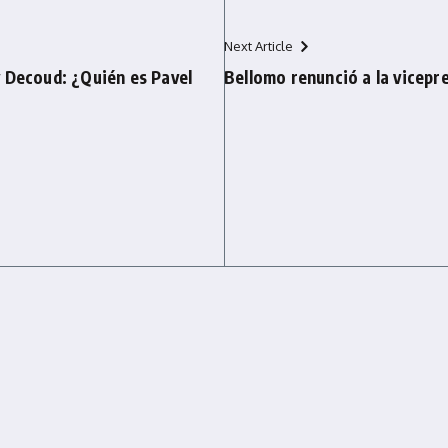
Next Article
y Decoud: ¿Quién es Pavel
Bellomo renunció a la vicepre