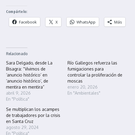
Compártelo:
Facebook
X
WhatsApp
Más
Relacionado
Sara Delgado, desde La
Río Gallegos refuerza las
Bisagra: “Vivimos de
fumigaciones para
‘anuncio histórico’ en
controlar la proliferación de
‘anuncio histórico’, de
moscas
mentira en mentira”
enero 20, 2026
abril 9, 2026
En "Ambientales"
En "Política"
Se multiplican los acampes
de trabajadores por la crisis
en Santa Cruz
agosto 29, 2024
En "Política"