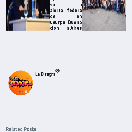
su
o
alerta
federa
de
l en
usurpa
Bueno
ción
s Aires
La Bisagra
Related Posts