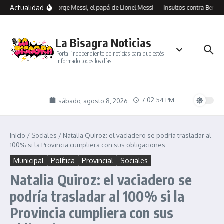
Saltar al contenido
Actualidad
Murió Jorge Messi, el papá de Lionel Messi
Insultos contra Benegas
La Bisagra Noticias
Portal independiente de noticias para que estés
informado todos los días.
7:02:55 PM
sábado, agosto 8, 2026
Inicio
/
Sociales
/
Natalia Quiroz: el vaciadero se podría trasladar al
100% si la Provincia cumpliera con sus obligaciones
Municipal
Política
Provincial
Sociales
Natalia Quiroz: el vaciadero se
podría trasladar al 100% si la
Provincia cumpliera con sus