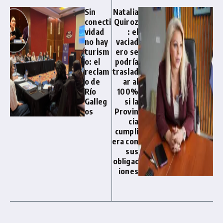
Sin
Natalia
conecti
Quiroz
vidad
: el
no hay
vaciad
turism
ero se
o: el
podría
reclam
traslad
o de
ar al
Río
100%
Galleg
si la
os
Provin
cia
cumpli
era con
sus
obligac
iones