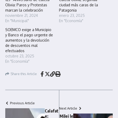
Olivia: Paros y Protestas
ciudad más caras de la
marcan la celebración
Patagonia
noviembre 21, 2024
enero 23, 2025
En "Municipal"
En "Economía"
SOEMCO exige a Municipio
y Banco el pago urgente de
aumentos y la devolución
de descuentos mal
efectuados
octubre 23, 2025
En "Economía"
Share this Article
Previous Article
Next Article
Calafat
e:
Milei le