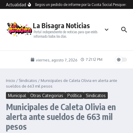
Saltar al contenido
Actualidad
io presentó en Río Gallegos un pedido de informe por la Cuota Social Pesquera y 
La Bisagra Noticias
Portal independiente de noticias para que estés
informado todos los días.
7:21:12 PM
viernes, agosto 7, 2026
Inicio
/
Sindicatos
/
Municipales de Caleta Olivia en alerta ante
sueldos de 663 mil pesos
Municipal
Otras Categorias
Política
Sindicatos
Municipales de Caleta Olivia en
alerta ante sueldos de 663 mil
pesos