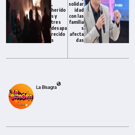
,
solidar
herido
idad
s y
con las
tres
familia
desapa
s
recido
afecta
s
das
La Bisagra