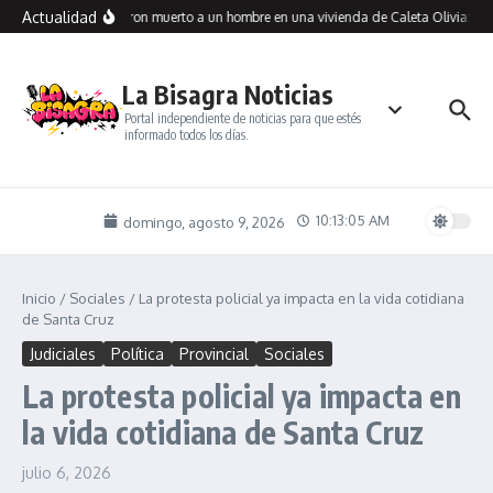
Saltar al contenido
Actualidad
Encontraron muerto a un hombre en una vivienda de Caleta Olivia: inve
La Bisagra Noticias
Portal independiente de noticias para que estés
informado todos los días.
10:13:06 AM
domingo, agosto 9, 2026
Inicio
/
Sociales
/
La protesta policial ya impacta en la vida cotidiana
de Santa Cruz
Judiciales
Política
Provincial
Sociales
La protesta policial ya impacta en
la vida cotidiana de Santa Cruz
julio 6, 2026