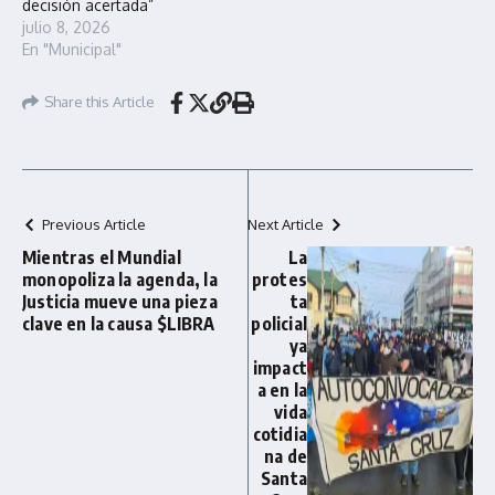
decisión acertada”
julio 8, 2026
En "Municipal"
Share this Article
Previous Article
Next Article
Mientras el Mundial
La
monopoliza la agenda, la
protes
Justicia mueve una pieza
ta
clave en la causa $LIBRA
policial
ya
impact
a en la
vida
cotidia
na de
Santa