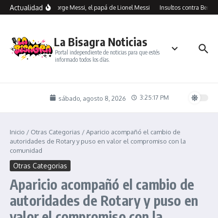
Saltar al contenido
Actualidad
Murió Jorge Messi, el papá de Lionel Messi
Insultos contra Benegas
La Bisagra Noticias
Portal independiente de noticias para que estés
informado todos los días.
3:25:18 PM
sábado, agosto 8, 2026
Inicio
/
Otras Categorias
/
Aparicio acompañó el cambio de
autoridades de Rotary y puso en valor el compromiso con la
comunidad
Otras Categorias
Aparicio acompañó el cambio de
autoridades de Rotary y puso en
valor el compromiso con la