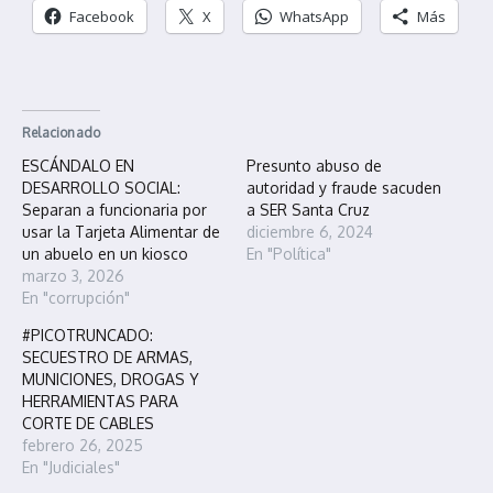
Facebook
X
WhatsApp
Más
Relacionado
ESCÁNDALO EN
Presunto abuso de
DESARROLLO SOCIAL:
autoridad y fraude sacuden
Separan a funcionaria por
a SER Santa Cruz
usar la Tarjeta Alimentar de
diciembre 6, 2024
un abuelo en un kiosco
En "Política"
marzo 3, 2026
En "corrupción"
#PICOTRUNCADO:
SECUESTRO DE ARMAS,
MUNICIONES, DROGAS Y
HERRAMIENTAS PARA
CORTE DE CABLES
febrero 26, 2025
En "Judiciales"