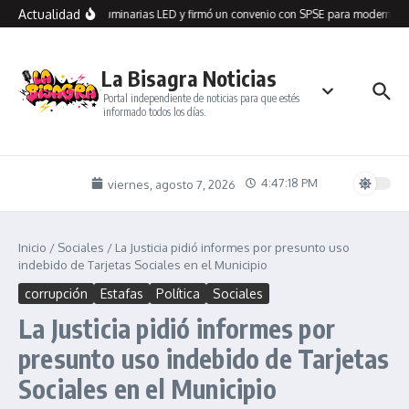
Saltar al contenido
Actualidad
n Seco recibió 100 luminarias LED y firmó un convenio con SPSE para modernizar 
La Bisagra Noticias
Portal independiente de noticias para que estés
informado todos los días.
4:47:18 PM
viernes, agosto 7, 2026
Inicio
/
Sociales
/
La Justicia pidió informes por presunto uso
indebido de Tarjetas Sociales en el Municipio
corrupción
Estafas
Política
Sociales
La Justicia pidió informes por
presunto uso indebido de Tarjetas
Sociales en el Municipio