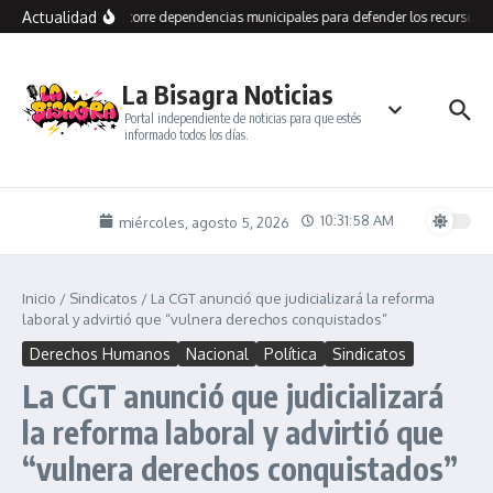
Saltar al contenido
Actualidad
Grasso recorre dependencias municipales para defender los recursos de
La Bisagra Noticias
Portal independiente de noticias para que estés
informado todos los días.
10:31:58 AM
miércoles, agosto 5, 2026
Inicio
/
Sindicatos
/
La CGT anunció que judicializará la reforma
laboral y advirtió que “vulnera derechos conquistados”
Derechos Humanos
Nacional
Política
Sindicatos
La CGT anunció que judicializará
la reforma laboral y advirtió que
“vulnera derechos conquistados”