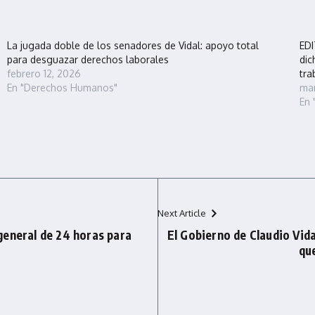
La jugada doble de los senadores de Vidal: apoyo total
EDI
para desguazar derechos laborales
dic
febrero 12, 2026
tra
En "Derechos Humanos"
mar
En
Next Article
general de 24 horas para
El Gobierno de Claudio Vida
que