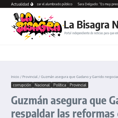
Saltar al contenido
Actualidad
 SPSE para modernizar el alumbrado público
Sara Delgado: “Es muy preocupant
La Bisagra N
Portal independiente de noticias para que es
Inicio
/
Provincial
/
Guzmán asegura que Gadano y Garrido negociaro
corrupción
Nacional
Política
Provincial
Guzmán asegura que Ga
respaldar las reformas 