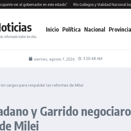
e ver al gobernador en este estado”
Río Gallegos y Vialidad Nacional logran c
oticias
Inicio
Política
Nacional
Provincia
tés informado todos los días.
3:20:49 AM
viernes, agosto 7, 2026
n cargos para respaldar las reformas de Milei
dano y Garrido negociaro
de Milei