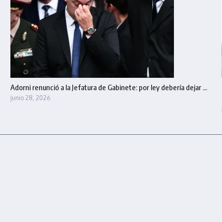
Adorni renunció a la Jefatura de Gabinete: por ley debería dejar ...
junio 28, 2026