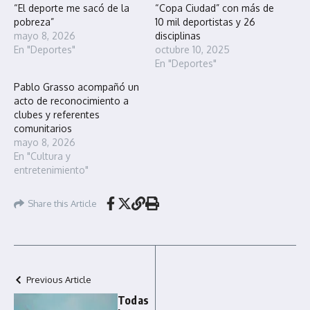
“El deporte me sacó de la
“Copa Ciudad” con más de
pobreza”
10 mil deportistas y 26
mayo 8, 2026
disciplinas
En "Deportes"
octubre 10, 2025
En "Deportes"
Pablo Grasso acompañó un
acto de reconocimiento a
clubes y referentes
comunitarios
mayo 8, 2026
En "Cultura y
entretenimiento"
Share this Article
Previous Article
Todas