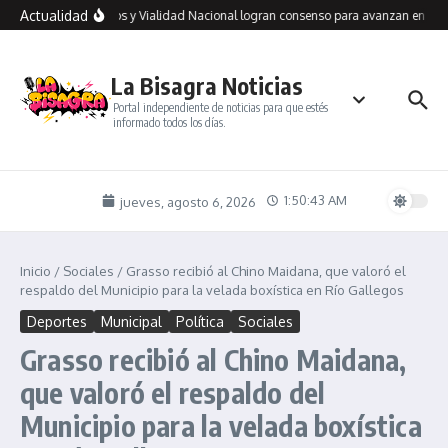
Saltar al contenido
Actualidad
Río Gallegos y Vialidad Nacional logran consenso para avanzan en un p
La Bisagra Noticias
Portal independiente de noticias para que estés
informado todos los días.
1:50:43 AM
jueves, agosto 6, 2026
Inicio
/
Sociales
/
Grasso recibió al Chino Maidana, que valoró el
respaldo del Municipio para la velada boxística en Río Gallegos
Deportes
Municipal
Política
Sociales
Grasso recibió al Chino Maidana,
que valoró el respaldo del
Municipio para la velada boxística