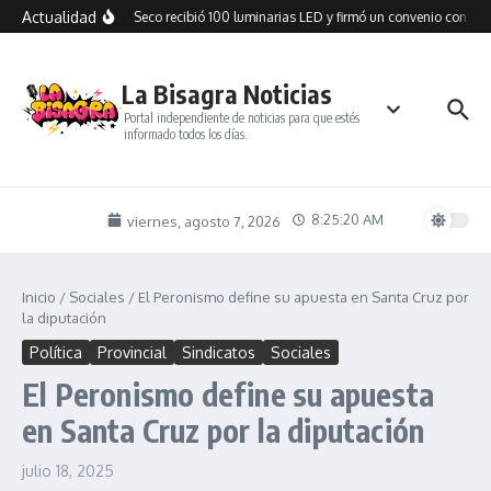
Saltar al contenido
Actualidad
Cañadón Seco recibió 100 luminarias LED y firmó un convenio con SPS
La Bisagra Noticias
Portal independiente de noticias para que estés
informado todos los días.
8:25:20 AM
viernes, agosto 7, 2026
Inicio
/
Sociales
/
El Peronismo define su apuesta en Santa Cruz por
la diputación
Política
Provincial
Sindicatos
Sociales
El Peronismo define su apuesta
en Santa Cruz por la diputación
julio 18, 2025