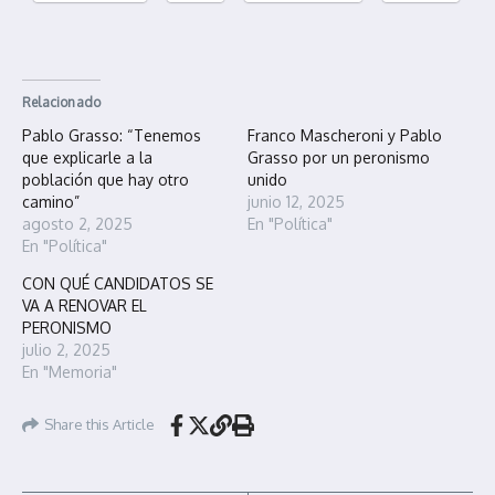
Relacionado
Pablo Grasso: “Tenemos
Franco Mascheroni y Pablo
que explicarle a la
Grasso por un peronismo
población que hay otro
unido
camino”
junio 12, 2025
agosto 2, 2025
En "Política"
En "Política"
CON QUÉ CANDIDATOS SE
VA A RENOVAR EL
PERONISMO
julio 2, 2025
En "Memoria"
Share this Article