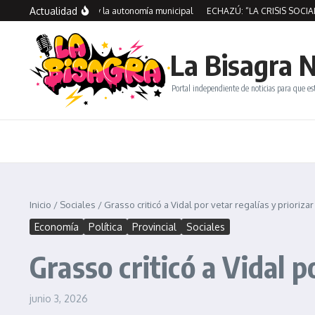
Saltar al contenido
Actualidad
sos de Río Gallegos y la autonomía municipal
ECHAZÚ: “LA CRISIS SOCIAL N
La Bisagra N
Portal independiente de noticias para que es
Inicio
/
Sociales
/
Grasso criticó a Vidal por vetar regalías y priori
Economía
Política
Provincial
Sociales
Grasso criticó a Vidal 
junio 3, 2026