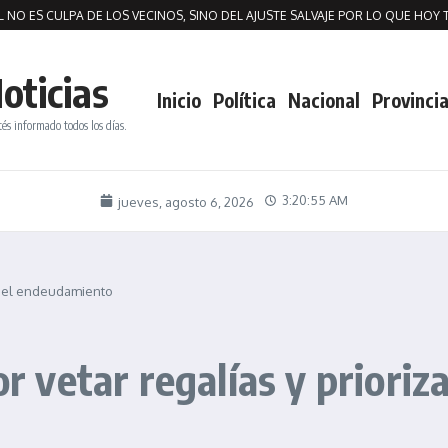
O ES CULPA DE LOS VECINOS, SINO DEL AJUSTE SALVAJE POR LO QUE HOY TE
oticias
Inicio
Política
Nacional
Provincia
tés informado todos los días.
3:20:55 AM
jueves, agosto 6, 2026
zar el endeudamiento
por vetar regalías y priori