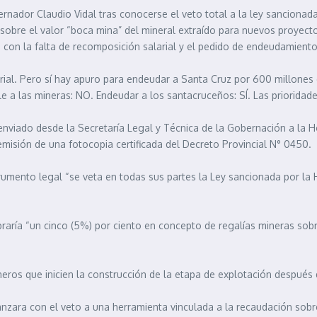
rnador Claudio Vidal tras conocerse el veto total a la ley sancionada
sobre el valor “boca mina” del mineral extraído para nuevos proyectos
 con la falta de recomposición salarial y el pedido de endeudamiento 
rial. Pero sí hay apuro para endeudar a Santa Cruz por 600 millones d
 a las mineras: NO. Endeudar a los santacruceños: SÍ. Las prioridade
 enviado desde la Secretaría Legal y Técnica de la Gobernación a la 
misión de una fotocopia certificada del Decreto Provincial N° 0450.
umento legal “se veta en todas sus partes la Ley sancionada por la H
aría “un cinco (5%) por ciento en concepto de regalías mineras sobre
neros que inicien la construcción de la etapa de explotación después 
anzara con el veto a una herramienta vinculada a la recaudación so