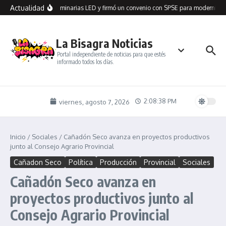
Saltar al contenido
Actualidad
 Seco recibió 100 luminarias LED y firmó un convenio con SPSE para modernizar 
La Bisagra Noticias
Portal independiente de noticias para que estés
informado todos los días.
2:08:38 PM
viernes, agosto 7, 2026
Inicio
/
Sociales
/
Cañadón Seco avanza en proyectos productivos
junto al Consejo Agrario Provincial
Cañadon Seco
Política
Producción
Provincial
Sociales
Cañadón Seco avanza en
proyectos productivos junto al
Consejo Agrario Provincial