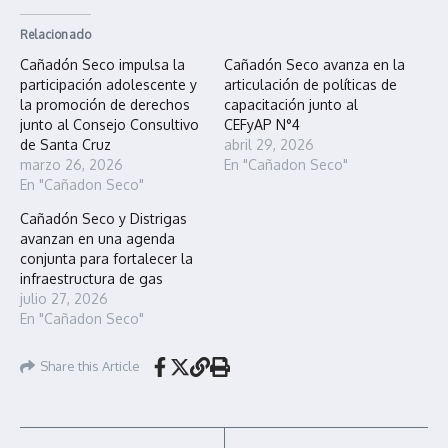
Relacionado
Cañadón Seco impulsa la
Cañadón Seco avanza en la
participación adolescente y
articulación de políticas de
la promoción de derechos
capacitación junto al
junto al Consejo Consultivo
CEFyAP N°4
de Santa Cruz
abril 29, 2026
marzo 26, 2026
En "Cañadon Seco"
En "Cañadon Seco"
Cañadón Seco y Distrigas
avanzan en una agenda
conjunta para fortalecer la
infraestructura de gas
julio 27, 2026
En "Cañadon Seco"
Share this Article