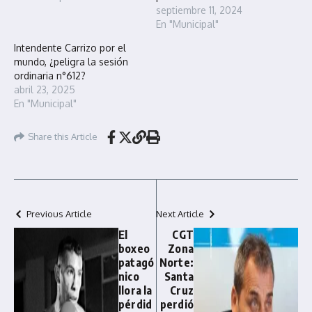
septiembre 11, 2024
En "Municipal"
Intendente Carrizo por el
mundo, ¿peligra la sesión
ordinaria n°612?
abril 23, 2025
En "Municipal"
Share this Article
Previous Article
Next Article
El
CGT
boxeo
Zona
patagó
Norte:
nico
Santa
llora la
Cruz
pérdid
perdió