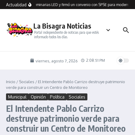
Saltar al contenido
Actualidad
 Seco recibió 100 luminarias LED y firmó un convenio con SPSE para modernizar 
La Bisagra Noticias
Portal independiente de noticias para que estés
informado todos los días.
2:08:52 PM
viernes, agosto 7, 2026
Inicio
/
Sociales
/
El Intendente Pablo Carrizo destruye patrimonio
verde para construir un Centro de Monitoreo
Municipal
Opinión
Política
Sociales
El Intendente Pablo Carrizo
destruye patrimonio verde para
construir un Centro de Monitoreo