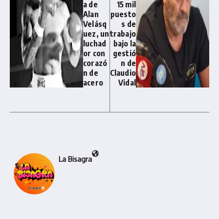
a de
15 mil
Alan
puesto
Velásq
s de
uez, un
trabajo
luchad
bajo la
or con
gestió
corazó
n de
n de
Claudio
acero
Vidal
La Bisagra